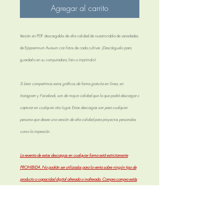
Agregar al carrito
Versión en PDF descargable de alta calidad de nuestra tabla de variedades
de Epipremnum Aureum con fotos de cada cultivar. ¡Descárguelo para
guardarlo en su computadora, foto o imprímalo!
Si bien compartimos estos gráficos de forma gratuita en línea, en
Instagram y Facebook, son de mayor calidad que la que podrá descargar o
capturar en cualquier otro lugar. Estas descargas son para cualquier
persona que desee una versión de alta calidad para proyectos personales
como la impresión.
La reventa de estas descargas en cualquier forma está estrictamente
PROHIBIDA. No podrán ser utilizados para la venta sobre ningún tipo de
producto o capacidad digital alterada o inalterada. Compra compra estás
de acuerdo con estos términos.