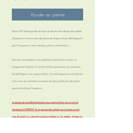
Ajouter au panier
Version PDF téléchargeable de haute qualité de notre tableau des variétés
d'Epipremnum Aureum avec des photos de chaque cultivar. Téléchargez-le
pour l'enregistrer sur votre ordinateur, photo ou imprimez-le !
Bien que nous partagions ces graphiques gratuitement en ligne, sur
Instagram et Facebook, ils sont de meilleure qualité que vous ne pourrez
les télécharger ou les capturer ailleurs. Ces téléchargements sont destinés
à tous ceux qui souhaitent une version de haute qualité pour des projets
personnels tels que l'impression.
La revente de ces téléchargements sous quelque forme que ce soit est
strictement INTERDITE. Ils ne peuvent être utilisés pour la vente sur tout
type de produit ou capacité numérique altérée ou non altérée. Achetez en
achetant, vous acceptez ces conditions.