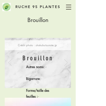
RUCHE 95 PLANTES
Brouillon
Crédit photo : shokubutsunote.jp
Brouillon
Autres noms:
--
Bigarrure:
-
Forme/taille des
feuilles :
--