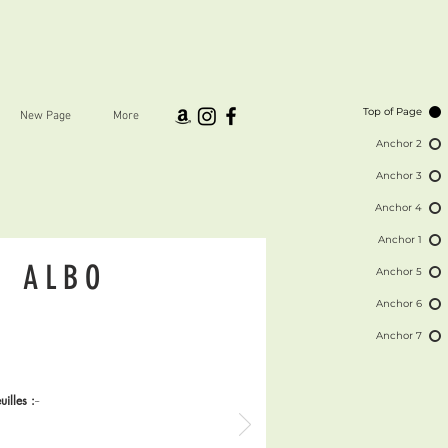
Top of Page
New Page
More
Anchor 2
Anchor 3
Anchor 4
Anchor 1
ALBO
Anchor 5
Anchor 6
Anchor 7
uilles :
--