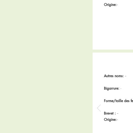
Origine:
--
Autres noms:
--
Bigarrure:
-
Forme/taille des fe
Brevet :
--
Origine:
--