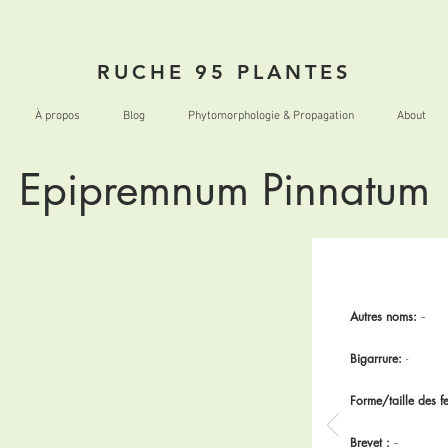
RUCHE 95 PLANTES
À propos
Blog
Phytomorphologie & Propagation
About
Epipremnum Pinnatum
Autres noms:
--
Bigarrure:
-
Forme/taille des fe
Brevet :
--