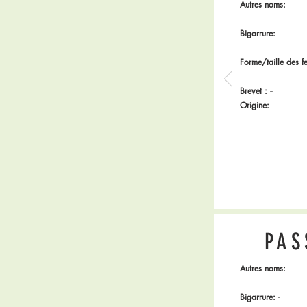
Autres noms:
--
Bigarrure:
-
Forme/taille des fe
Brevet :
--
Origine:
--
PAS
Autres noms:
--
Bigarrure:
-