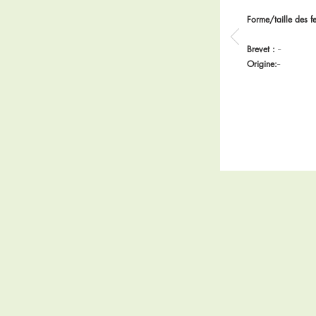
Forme/taille des fe
Brevet :
--
Origine:
--