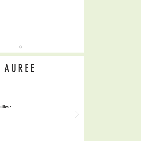
AUREE
uilles :
--