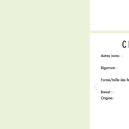
C
Autres noms:
--
Bigarrure:
-
Forme/taille des fe
Brevet :
--
Origine:
--