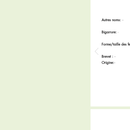
Autres noms:
--
Bigarrure:
-
Forme/taille des fe
Brevet :
--
Origine:
--