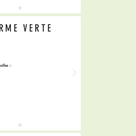
RME VERTE
uilles :
--