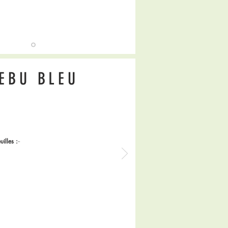
EBU BLEU
uilles :
--