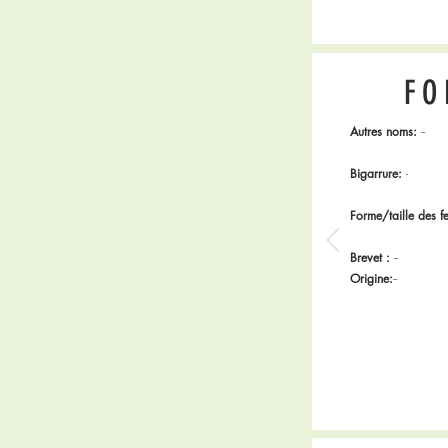
FO
Autres noms:
--
Bigarrure:
-
Forme/taille des fe
Brevet :
--
Origine:
--