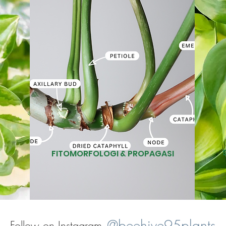
FITOMORFOLOGI & PROPAGASI
@beehive95plants
Follow on Instagram