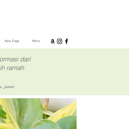
New Page
More
ormasi dari
ih ramah
a, jamie