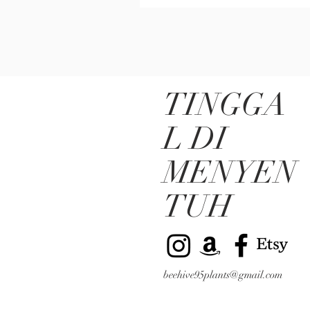
TINGGA
L DI
MENYEN
TUH
beehive95plants@gmail.com