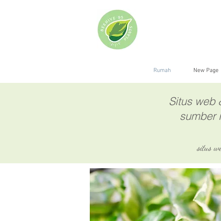
Rumah
New Page
Situs web 
sumber 
situs w