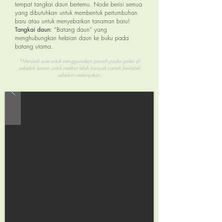
tempat tangkai daun bertemu. Node berisi semua
yang dibutuhkan untuk membentuk pertumbuhan
baru atau untuk menyebarkan tanaman baru!
Tangkai daun:
“Batang daun” yang
menghubungkan helaian daun ke buku pada
batang utama.
*Menjadi
sure untuk menggunakan panah pada galeri di
sebelah kanan untuk melihat lebih banyak contoh berlabel
sebelum melanjutkan.