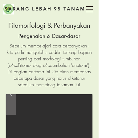
SARANG LEBAH 95 TANAMAN
Fitomorfologi & Perbanyakan
Pengenalan & Dasar-dasar
Sebelum mempelajari cara perbanyakan -
kita perlu mengetahui sedikit tentang bagian
penting dari morfologi tumbuhan
(
alias
Fitomorfologi
alias
tumbuhan 'anatomi').
Di bagian pertama ini kita akan membahas
beberapa dasar yang harus diketahui
sebelum memotong tanaman itu!