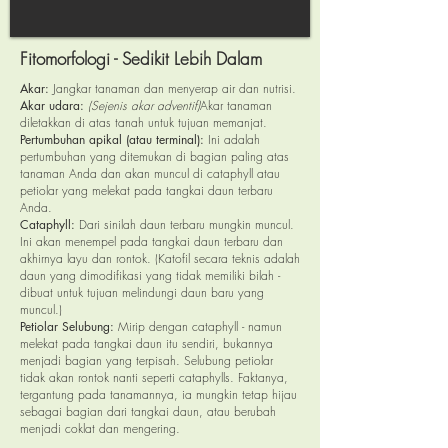
Fitomorfologi - Sedikit Lebih Dalam
Akar:
Jangkar tanaman dan menyerap air dan nutrisi.
Akar udara:
(Sejenis akar adventif)
Akar tanaman
diletakkan di atas tanah untuk tujuan memanjat.
Pertumbuhan apikal (atau terminal):
Ini adalah
pertumbuhan yang ditemukan di bagian paling atas
tanaman Anda dan akan muncul di cataphyll atau
petiolar yang melekat pada tangkai daun terbaru
Anda.
Cataphyll:
Dari sinilah daun terbaru mungkin muncul.
Ini akan menempel pada tangkai daun terbaru dan
akhirnya layu dan rontok. (Katofil secara teknis adalah
daun yang dimodifikasi yang tidak memiliki bilah -
dibuat untuk tujuan melindungi daun baru yang
muncul.)
Petiolar Selubung:
Mirip dengan cataphyll - namun
melekat pada tangkai daun itu sendiri, bukannya
menjadi bagian yang terpisah. Selubung petiolar
tidak akan rontok nanti seperti cataphylls. Faktanya,
tergantung pada tanamannya, ia mungkin tetap hijau
sebagai bagian dari tangkai daun, atau berubah
menjadi coklat dan mengering.