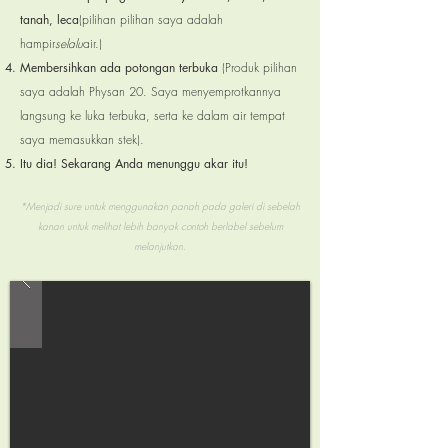
tanah, leca
(pilihan pilihan saya adalah
hampir
selalu
air.)
Membersihkan
ada potongan terbuka
(Produk pilihan
saya adalah Physan 20. Saya menyemprotkannya
langsung ke luka terbuka, serta ke dalam air tempat
saya memasukkan stek).
Itu dia! Sekarang Anda menunggu akar itu!
*Menjadi
sure untuk menggunakan panah pada galeri di sebelah
kanan untuk melihat lebih banyak contoh berlabel sebelum
melanjutkan.