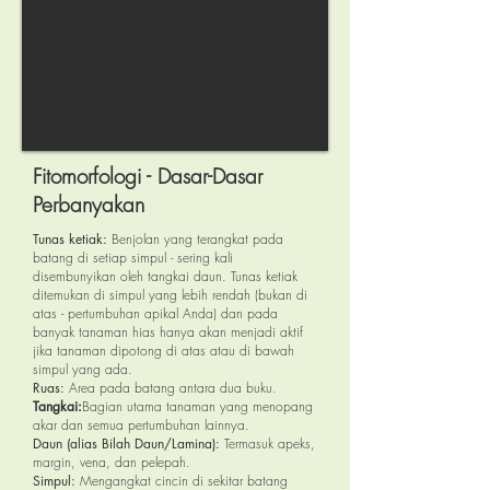
Fitomorfologi - Dasar-Dasar
Perbanyakan
Tunas ketiak:
Benjolan yang terangkat pada
batang di setiap simpul - sering kali
disembunyikan oleh tangkai daun. Tunas ketiak
ditemukan di simpul yang lebih rendah (bukan di
atas - pertumbuhan apikal Anda) dan pada
banyak tanaman hias hanya akan menjadi aktif
jika tanaman dipotong di atas atau di bawah
simpul yang ada.
Ruas:
Area pada batang antara dua buku.
Tangkai:
Bagian utama tanaman yang menopang
akar dan semua pertumbuhan lainnya.
Daun (alias Bilah Daun/Lamina):
Termasuk apeks,
margin, vena, dan pelepah.
Simpul:
Mengangkat cincin di sekitar batang