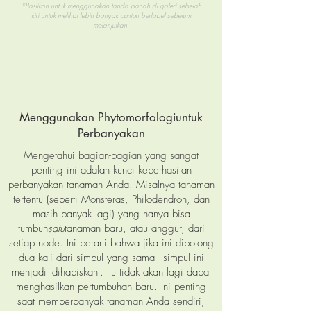
*Pastikan untuk menggunakan tanda panah di galeri sebelah
kiri
untuk melihat lebih banyak contoh berlabel sebelum
melanjutkan.
Menggunakan Phytom
orfologi
untuk
Perbanyakan
Mengetahui bagian-bagian yang sangat
penting ini adalah kunci keberhasilan
perbanyakan tanaman Anda! Misalnya tanaman
tertentu (seperti Monsteras, Philodendron, dan
masih banyak lagi) yang hanya bisa
tumbuh
satu
tanaman baru, atau anggur, dari
setiap node. Ini berarti bahwa jika ini dipotong
dua kali dari simpul yang sama - simpul ini
menjadi 'dihabiskan'. Itu tidak akan lagi dapat
menghasilkan pertumbuhan baru. Ini penting
saat memperbanyak tanaman Anda sendiri,